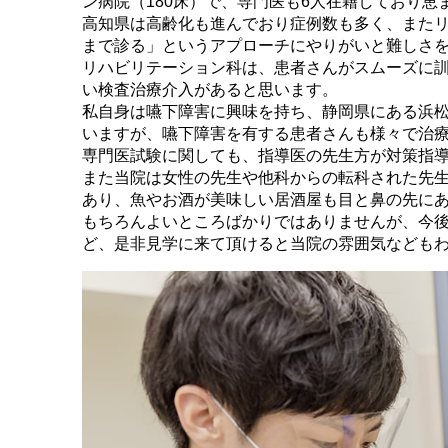
ン病院（180床）で、専門医も6人在籍しており
高知県は高齢化も進んでおり症例数も多く、また
まで診る」というアプローチにやりがいと難しさ
リハビリテーション科は、患者さんがスムーズに
い検査治療介入があると思います。
私自身は嚥下障害に興味を持ち、静岡県にある浜
いますが、嚥下障害を有する患者さんも様々で治療
専門医試験に関しても、指導医の先生方が対策指導
また当院は女性の先生や他科からの転科された先
あり、魚やお酒が美味しい居酒屋も目と鼻の先に
もちろんよいところばかりではありませんが、今
ど、是非見学に来て頂けると当院の雰囲気なども