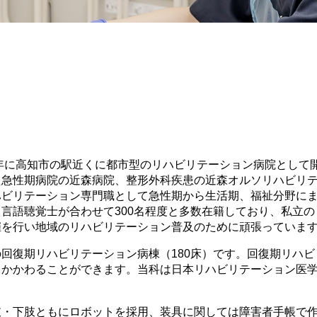
9年に高知市の駅近くに都市型のリハビリテーション病院として開
た急性期病院の近森病院、整形外科疾患の近森オルソリハビリ
ハビリテーション専門職として急性期から生活期、福祉分野に
言語聴覚士が合わせて300名程度と多数在籍しており、私立
催を行い地域のリハビリテーション普及のために頑張っていま
回復期リハビリテーション病棟（180床）です。回復期リハ
かかわることができます。当科は日本リハビリテーション医学
肢・下肢ともにロボットを採用、装具に関しては障害者手帳で