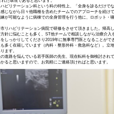
恵まれた環境であると思います。
リハビリテーション科という科の特性上、「全身を診るだけで
を感じながら日々他職種を含めたチームでのアプローチを続け
訓練が可能なように病棟での全身管理を行う他に、ロボット・
松市リハビリテーション病院で研修をさせて頂きました。帰高
方針に悩むことも多く、ST他チームで相談しながら治療介入
をしっかりしてくださり2019年に無事専門医となることがで
生も多く在籍しています（内科・整形外科・救急科など）。立
あります。
後の進路を悩んでいる若手医師の先生、現在転科を御検討され
わかると思いますので、お気軽にご連絡頂ければと思います。