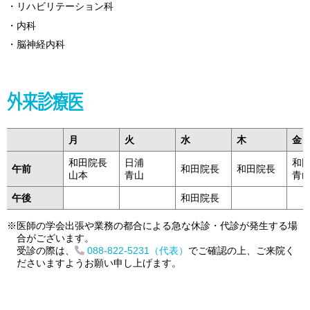
リハビリテーション科
内科
脳神経内科
外来診療医
月
火
水
木
金
和田院長
日浦
和
午前
和田院長
和田院長
山本
青山
青
午後
和田院長
医師の学会出張や業務の都合による急な休診・代診が発生する場
合がございます。
受診の際は、
088-822-5231（代表）
でご確認の上、ご来院く
ださいますようお願い申し上げます。