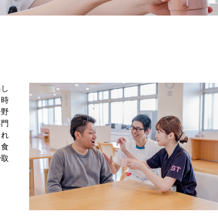
楽し
う時
分野
専門
られ
ら食
で取