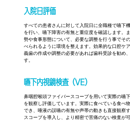
入院日評価
すべての患者さんに対して入院日に全職種で嚥下
を行い、嚥下障害の有無と重症度を確認します。
勢や食事形態について、必要な調整を行う事でそ
べられるように環境を整えます。効果的な口腔ケ
義歯の作成や調整の必要があれば歯科受診を勧め
す。
嚥下内視鏡検査（VE）
鼻咽腔喉頭ファイバースコープを用いて実際の嚥
を観察し評価しています。実際に食べている食べ
でき、唾液の誤嚥の有無や声帯の動きも直接観察
スコープを導入し、より精密で苦痛のない検査が