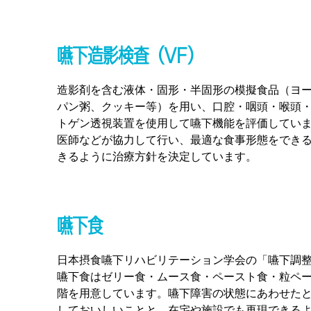
嚥下造影検査（VF）
造影剤を含む液体・固形・半固形の模擬食品（ヨ
パン粥、クッキー等）を用い、口腔・咽頭・喉頭
トゲン透視装置を使用して嚥下機能を評価してい
医師などが協力して行い、最適な食事形態をでき
きるように治療方針を決定しています。
嚥下食
日本摂食嚥下リハビリテーション学会の「嚥下調整食
嚥下食はゼリー食・ムース食・ペースト食・粒ペー
階を用意しています。嚥下障害の状態にあわせた
しておいしいことと、在宅や施設でも再現できる