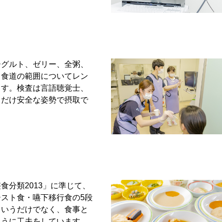
ーグルト、ゼリー、全粥、
・食道の範囲についてレン
ます。検査は言語聴覚士、
るだけ安全な姿勢で摂取で
分類2013」に準じて、
スト食・嚥下移行食の5段
というだけでなく、食事と
ように工夫をしています。