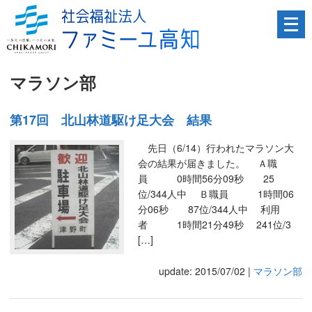
メ
ニ
ュ
ー
マラソン部
を
開
く
第17回 北山林道駆け足大会 結果
先日（6/14）行われたマラソン大
会の結果が届きました。 Ａ職
員 0時間56分09秒 25
位/344人中 Ｂ職員 1時間06
分06秒 87位/344人中 利用
者 1時間21分49秒 241位/3
[…]
update: 2015/07/02
|
マラソン部