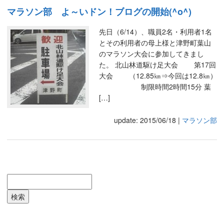
マラソン部 よ～いドン！ブログの開始(^o^)
先日（6/14）、職員2名・利用者1名
とその利用者の母上様と津野町葉山
のマラソン大会に参加してきまし
た。 北山林道駆け足大会 第17回
大会 （12.85㎞⇒今回は12.8㎞）
制限時間2時間15分 葉
[…]
update: 2015/06/18
|
マラソン部
検索