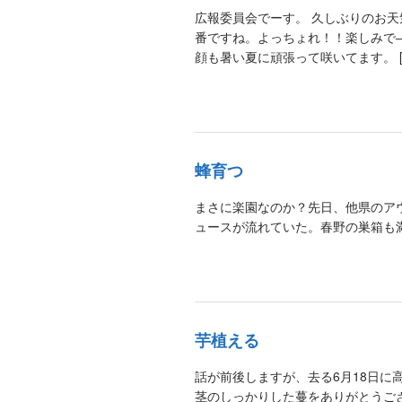
広報委員会でーす。 久しぶりのお天
番ですね。よっちょれ！！楽しみで
顔も暑い夏に頑張って咲いてます。 [
蜂育つ
まさに楽園なのか？先日、他県のア
ュースが流れていた。春野の巣箱も
芋植える
話が前後しますが、去る6月18日
茎のしっかりした蔓をありがとうご