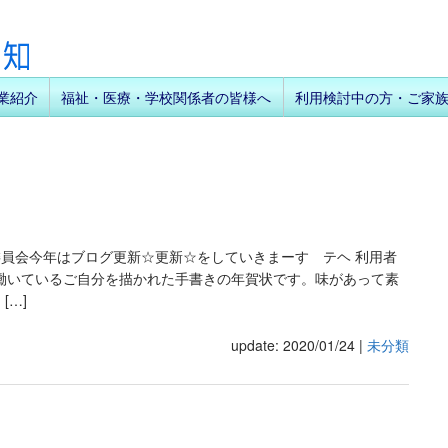
業紹介
福祉・医療・学校関係者の皆様へ
利用検討中の方・ご家
報委員会今年はブログ更新☆更新☆をしていきまーす テヘ 利用者
働いているご自分を描かれた手書きの年賀状です。味があって素
[…]
update: 2020/01/24
|
未分類