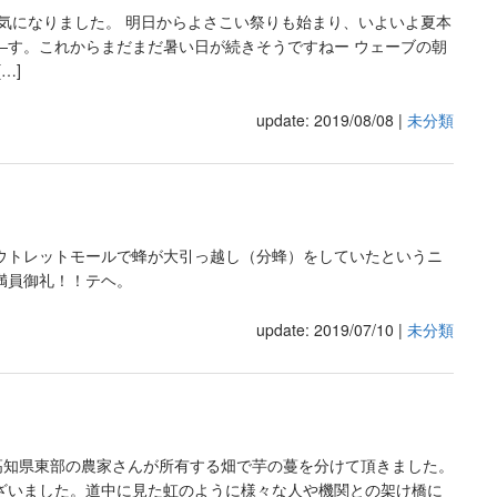
気になりました。 明日からよさこい祭りも始まり、いよいよ夏本
―す。これからまだまだ暑い日が続きそうですねー ウェーブの朝
…]
update: 2019/08/08
|
未分類
ウトレットモールで蜂が大引っ越し（分蜂）をしていたというニ
満員御礼！！テヘ。
update: 2019/07/10
|
未分類
に高知県東部の農家さんが所有する畑で芋の蔓を分けて頂きました。
ざいました。道中に見た虹のように様々な人や機関との架け橋に